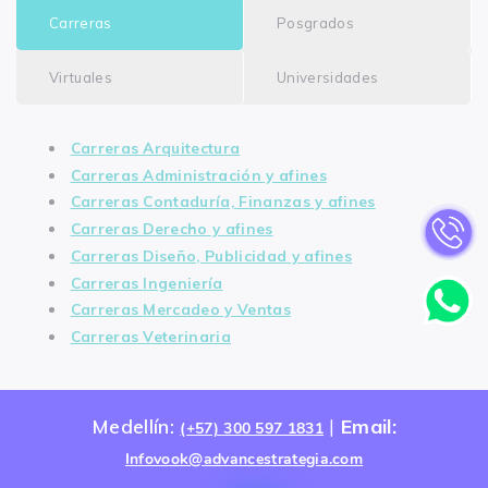
Carreras
Posgrados
Virtuales
Universidades
Carreras Arquitectura
Carreras Administración y afines
Carreras Contaduría, Finanzas y afines
Carreras Derecho y afines
Carreras Diseño, Publicidad y afines
Carreras Ingeniería
Carreras Mercadeo y Ventas
Carreras Veterinaria
Medellín:
|
Email:
Posgrados Arquitectura
Programas virtuales Administración y afines
Posgrados UPB virtual
(+57) 300 597 1831
Posgrados Administración y afines
Programas virtuales Ciencias Sociales y
Carreras universitarias, cursos y posgrados
Infovook@advancestrategia.com
Humanas
(
Vook Academy
)
Posgrados Ciencias Sociales y Humanas