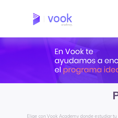
Skip
to
content
Elige con Vook Academy donde estudiar tu c