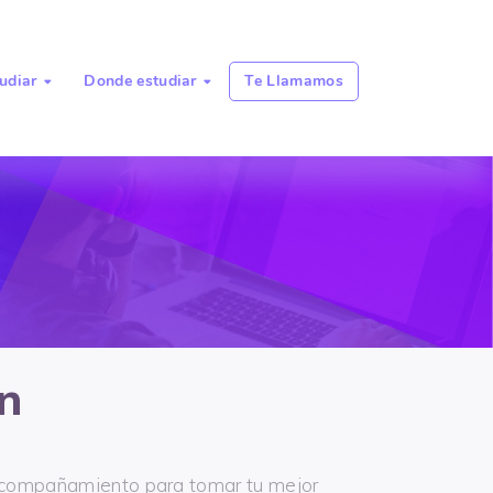
udiar
Donde estudiar
Te Llamamos


n
acompañamiento para tomar tu mejor