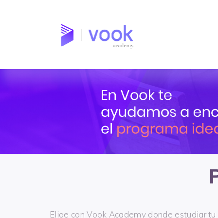
Skip
to
content
Elige con Vook Academy donde estudiar tu 