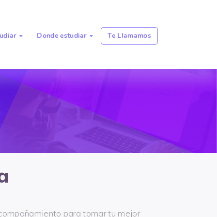
udiar
Donde estudiar
Te Llamamos


a
acompañamiento para tomar tu mejor